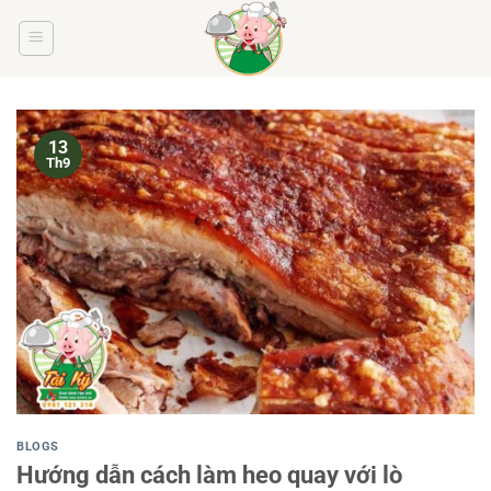
Bỏ
qua
nội
dung
13
Th9
BLOGS
Hướng dẫn cách làm heo quay với lò