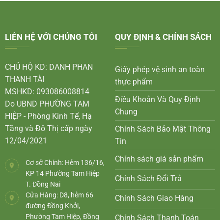
LIÊN HỆ VỚI CHÚNG TÔI
QUY ĐỊNH & CHÍNH SÁCH
CHỦ HỘ KD: DANH PHAN
Giấy phép vệ sinh an toàn
THANH TÀI
thực phẩm
MSHKD: 093086008814
Điều Khoản Và Quy Định
Do UBND PHƯỜNG TAM
Chung
HIỆP - Phòng Kinh Tế, Hạ
Tầng và Đô Thị cấp ngày
Chính Sách Bảo Mật Thông
12/04/2021
Tin
Chính sách giá sản phẩm
Cơ sở Chính: Hẻm 136/16,
KP 14 Phường Tam Hiệp
Chính Sách Đổi Trả
T. Đồng Nai
Cửa Hàng: D8, hẻm 66
Chính Sách Giao Hàng
đường Đồng Khởi,
Phường Tam Hiệp, Đồng
Chính Sách Thanh Toán