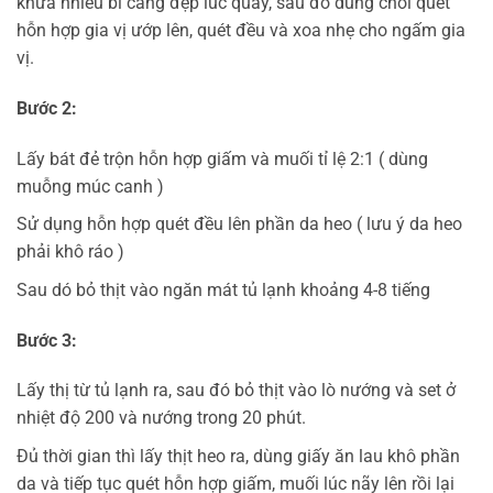
khứa nhiều bì càng đẹp lúc quay, sau đó dùng chổi quét
hỗn hợp gia vị ướp lên, quét đều và xoa nhẹ cho ngấm gia
vị.
Bước 2:
Lấy bát đẻ trộn hỗn hợp giấm và muối tỉ lệ 2:1 ( dùng
muỗng múc canh )
Sử dụng hỗn hợp quét đều lên phần da heo ( lưu ý da heo
phải khô ráo )
Sau dó bỏ thịt vào ngăn mát tủ lạnh khoảng 4-8 tiếng
Bước 3:
Lấy thị từ tủ lạnh ra, sau đó bỏ thịt vào lò nướng và set ở
nhiệt độ 200 và nướng trong 20 phút.
Đủ thời gian thì lấy thịt heo ra, dùng giấy ăn lau khô phần
da và tiếp tục quét hỗn hợp giấm, muối lúc nãy lên rồi lại