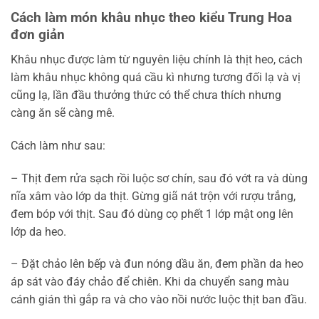
Cách làm món khâu nhục theo kiểu Trung Hoa
đơn giản
Khâu nhục được làm từ nguyên liệu chính là thịt heo, cách
làm khâu nhục không quá cầu kì nhưng tương đối lạ và vị
cũng lạ, lần đầu thưởng thức có thể chưa thích nhưng
càng ăn sẽ càng mê.
Cách làm như sau:
– Thịt đem rửa sạch rồi luộc sơ chín, sau đó vớt ra và dùng
nĩa xâm vào lớp da thịt. Gừng giã nát trộn với rượu trắng,
đem bóp với thịt. Sau đó dùng cọ phết 1 lớp mật ong lên
lớp da heo.
– Đặt chảo lên bếp và đun nóng dầu ăn, đem phần da heo
áp sát vào đáy chảo để chiên. Khi da chuyển sang màu
cánh gián thì gắp ra và cho vào nồi nước luộc thịt ban đầu.