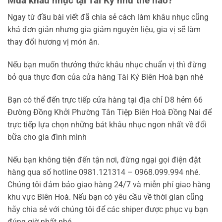
Mua khâu nhục tại Tài Ký như thế nào?
Ngay từ đầu bài viết đã chia sẻ cách làm khâu nhục cũng
khá đơn giản nhưng gia giảm nguyên liệu, gia vị sẽ làm
thay đổi hương vị món ăn.
Nếu bạn muốn thưởng thức khâu nhục chuẩn vị thì đừng
bỏ qua thực đơn của cửa hàng Tài Ký Biên Hoà bạn nhé
Bạn có thể đến trực tiếp cửa hàng tại địa chỉ D8 hẻm 66
Đường Đồng Khởi Phường Tân Tiệp Biên Hoà Đồng Nai để
trực tiếp lựa chọn những bát khâu nhục ngon nhất về đổi
bữa cho gia đình mình
Nếu bạn không tiện đến tận nơi, đừng ngại gọi điện đặt
hàng qua số hotline 0981.121314 – 0968.099.994 nhé.
Chúng tôi đảm bảo giao hàng 24/7 và miễn phí giao hàng
khu vực Biên Hoà. Nếu bạn có yêu cầu về thời gian cũng
hãy chia sẻ với chúng tôi để các shiper được phục vụ bạn
đúng giờ nhất nhé