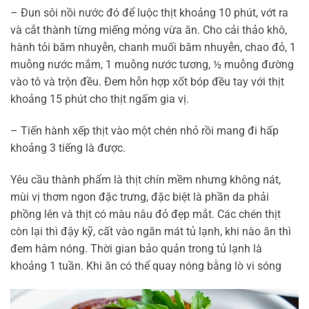
– Đun sôi nồi nước đó để luộc thịt khoảng 10 phút, vớt ra
và cắt thành từng miếng mỏng vừa ăn. Cho cải thảo khô,
hành tỏi băm nhuyễn, chanh muối băm nhuyễn, chao đỏ, 1
muỗng nước mắm, 1 muỗng nước tương, ½ muỗng đường
vào tô và trộn đều. Đem hỗn hợp xốt bóp đều tay với thịt
khoảng 15 phút cho thịt ngấm gia vị.
– Tiến hành xếp thịt vào một chén nhỏ rồi mang đi hấp
khoảng 3 tiếng là được.
Yêu cầu thành phẩm là thịt chín mềm nhưng không nát,
mùi vị thơm ngon đặc trưng, đặc biệt là phần da phải
phồng lên và thịt có màu nâu đỏ đẹp mắt. Các chén thịt
còn lại thì đậy kỹ, cất vào ngăn mát tủ lạnh, khi nào ăn thì
đem hâm nóng. Thời gian bảo quản trong tủ lạnh là
khoảng 1 tuần. Khi ăn có thể quay nóng bằng lò vi sóng