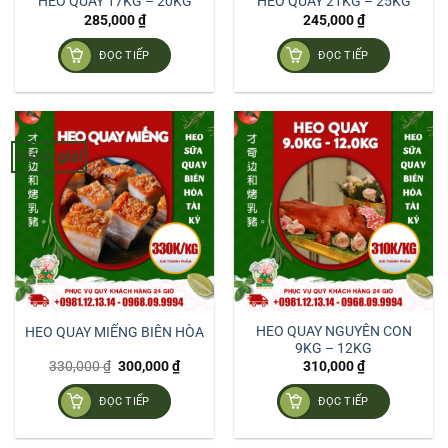
HEO QUAY 17KG – 20KG
HEO QUAY 21KG – 25KG
285,000
₫
245,000
₫
ĐỌC TIẾP
ĐỌC TIẾP
Giảm giá!
HEO QUAY NGUYÊN CON
HEO QUAY MIẾNG BIÊN HÒA
9KG – 12KG
Giá
Giá
330,000
₫
300,000
₫
310,000
₫
gốc
hiện
là:
tại
ĐỌC TIẾP
ĐỌC TIẾP
330,000 ₫.
là:
300,000 ₫.