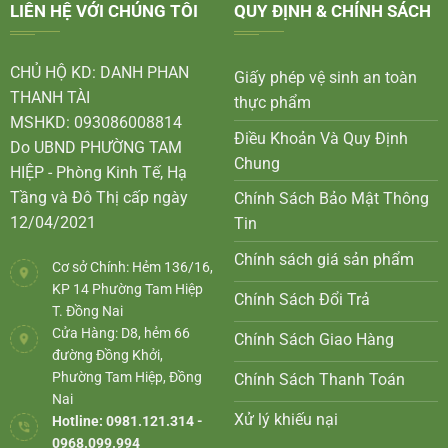
LIÊN HỆ VỚI CHÚNG TÔI
QUY ĐỊNH & CHÍNH SÁCH
CHỦ HỘ KD: DANH PHAN
Giấy phép vệ sinh an toàn
THANH TÀI
thực phẩm
MSHKD: 093086008814
Điều Khoản Và Quy Định
Do UBND PHƯỜNG TAM
Chung
HIỆP - Phòng Kinh Tế, Hạ
Tầng và Đô Thị cấp ngày
Chính Sách Bảo Mật Thông
12/04/2021
Tin
Chính sách giá sản phẩm
Cơ sở Chính: Hẻm 136/16,
KP 14 Phường Tam Hiệp
Chính Sách Đổi Trả
T. Đồng Nai
Cửa Hàng: D8, hẻm 66
Chính Sách Giao Hàng
đường Đồng Khởi,
Phường Tam Hiệp, Đồng
Chính Sách Thanh Toán
Nai
Xử lý khiếu nại
Hotline: 0981.121.314 -
0968.099.994