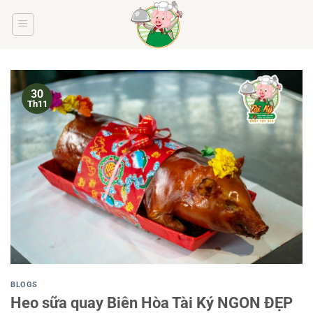
Bỏ
qua
nội
dung
30
Th11
BLOGS
Heo sữa quay Biên Hòa Tài Ký NGON ĐẸP