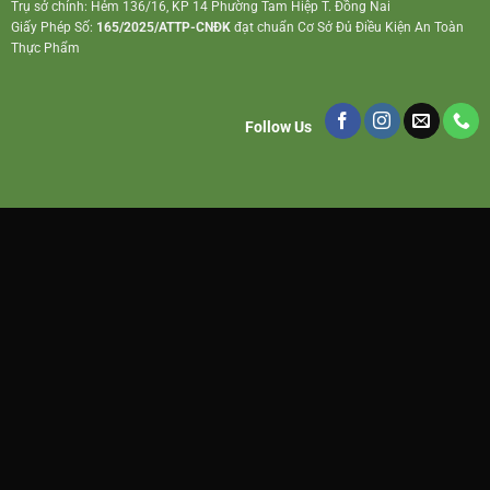
Trụ sở chính: Hẻm 136/16, KP 14 Phường Tam Hiệp T. Đồng Nai
Giấy Phép Số:
165/2025/ATTP-CNĐK
đạt chuẩn Cơ Sở Đủ Điều Kiện An Toàn
Thực Phẩm
Follow Us