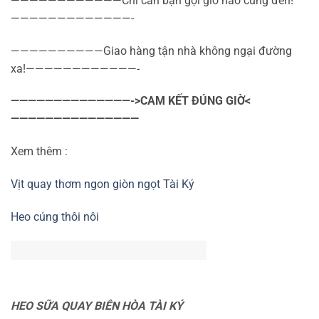
————————————Chỉ cần bạn gọi giờ nào cũng đến!
—————————————-
——————————Giao hàng tận nhà không ngại đường
xa!————————————-
——————————————->CAM KẾT ĐÚNG GIỜ<
———————————————
Xem thêm :
Vịt quay thơm ngon giòn ngọt Tài Ký
Heo cúng thôi nôi
HEO SỮA QUAY BIÊN HÒA TÀI KÝ