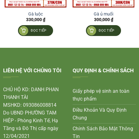
Gà luộc
Gà ủ muối
330,000
₫
300,000
₫
ĐỌC TIẾP
ĐỌC TIẾP
LIÊN HỆ VỚI CHÚNG TÔI
QUY ĐỊNH & CHÍNH SÁCH
CHỦ HỘ KD: DANH PHAN
Giấy phép vệ sinh an toàn
THANH TÀI
thực phẩm
MSHKD: 093086008814
Điều Khoản Và Quy Định
Do UBND PHƯỜNG TAM
Chung
HIỆP - Phòng Kinh Tế, Hạ
Tầng và Đô Thị cấp ngày
Chính Sách Bảo Mật Thông
12/04/2021
Tin