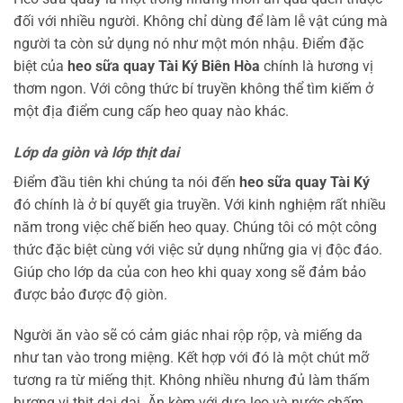
đối với nhiều người. Không chỉ dùng để làm lễ vật cúng mà
người ta còn sử dụng nó như một món nhậu. Điểm đặc
biệt của
heo sữa quay Tài Ký Biên Hòa
chính là hương vị
thơm ngon. Với công thức bí truyền không thể tìm kiếm ở
một địa điểm cung cấp heo quay nào khác.
Lớp da giòn và lớp thịt dai
Điểm đầu tiên khi chúng ta nói đến
heo sữa quay Tài Ký
đó chính là ở bí quyết gia truyền. Với kinh nghiệm rất nhiều
năm trong việc chế biến heo quay. Chúng tôi có một công
thức đặc biệt cùng với việc sử dụng những gia vị độc đáo.
Giúp cho lớp da của con heo khi quay xong sẽ đảm bảo
được bảo được độ giòn.
Người ăn vào sẽ có cảm giác nhai rộp rộp, và miếng da
như tan vào trong miệng. Kết hợp với đó là một chút mỡ
tương ra từ miếng thịt. Không nhiều nhưng đủ làm thấm
hương vị thịt dai dai. Ăn kèm với dưa leo và nước chấm,