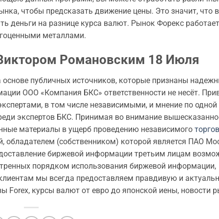
нка, чтобы предсказать движение цены. Это значит, что 
ть деньги на разнице курса валют. Рынок Форекс работает
агоценными металлами.
 Виктором Романовским 18 Июля
 основе публичных источников, которые признаны надежн
мации ООО «Компания БКС» ответственности не несёт. При
пертами, в том числе независимыми, и мнение по одной 
реди экспертов БКС. Принимая во внимание вышесказанное
енные материалы в ущерб проведению независимого
торго
, обладателем (собственником) которой является ПАО Мо
редоставление биржевой информации третьим лицам возмо
мотренных порядком использования биржевой информации,
клиентам мы всегда предоставляем правдивую и актуаль
 Forex, курсы валют от евро до японской иены, новости р