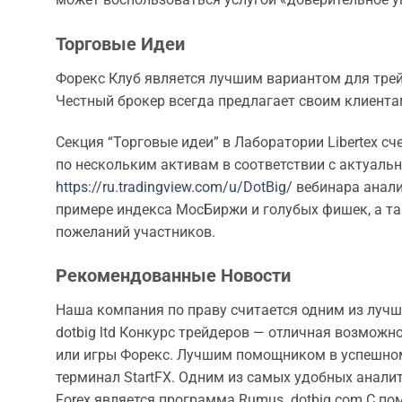
Торговые Идеи
Форекс Клуб является лучшим вариантом для трей
Честный брокер всегда предлагает своим клиентам
Секция “Торговые идеи” в Лаборатории Libertex 
по нескольким активам в соответствии с актуаль
https://ru.tradingview.com/u/DotBig/
вебинара анали
примере индекса МосБиржи и голубых фишек, а т
пожеланий участников.
Рекомендованные Новости
Наша компания по праву считается одним из лучш
dotbig ltd Конкурс трейдеров — отличная возможн
или игры Форекс. Лучшим помощником в успешном
терминал StartFX. Одним из самых удобных анали
Forex является программа Rumus. dotbig.com С 