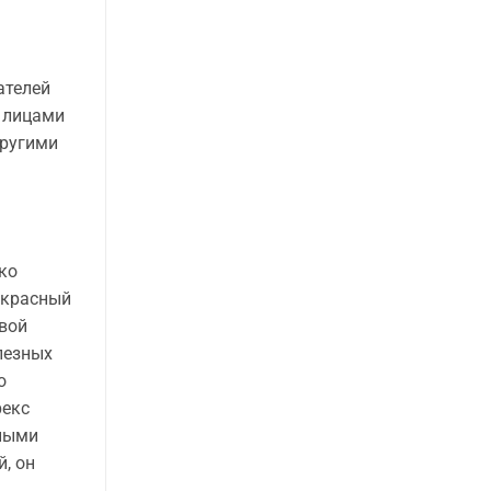
ателей
 лицами
другими
ко
екрасный
евой
лезных
о
рекс
тными
, он