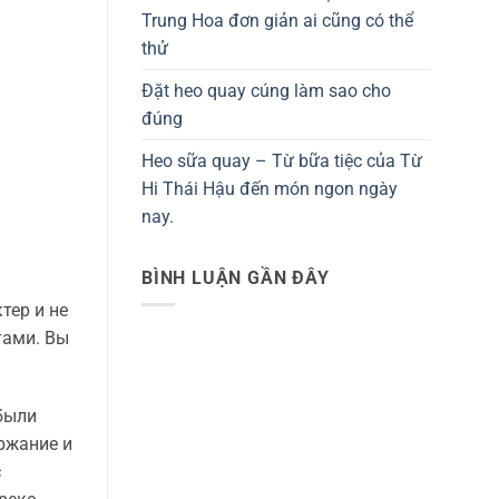
Trung Hoa đơn giản ai cũng có thể
thử
Đặt heo quay cúng làm sao cho
đúng
Heo sữa quay – Từ bữa tiệc của Từ
Hi Thái Hậu đến món ngon ngày
nay.
BÌNH LUẬN GẦN ĐÂY
тер и не
тами. Вы
 были
ержание и
с