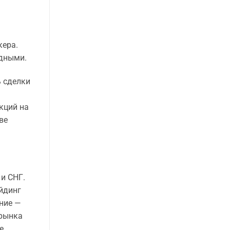
кера.
одными.
ь сделки
кций на
ве
и СНГ.
ейдинг
ние —
рынка
е