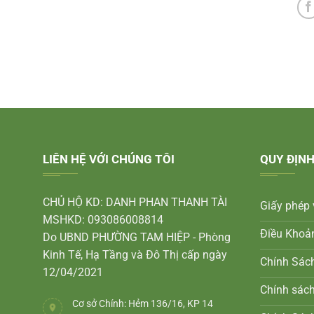
LIÊN HỆ VỚI CHÚNG TÔI
QUY ĐỊNH
CHỦ HỘ KD: DANH PHAN THANH TÀI
Giấy phép 
MSHKD: 093086008814
Điều Khoả
Do UBND PHƯỜNG TAM HIỆP - Phòng
Kinh Tế, Hạ Tầng và Đô Thị cấp ngày
Chính Sác
12/04/2021
Chính sác
Cơ sở Chính: Hẻm 136/16, KP 14