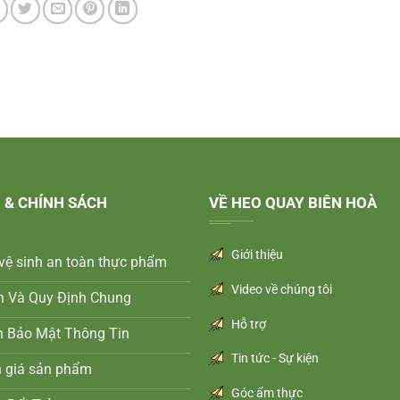
 & CHÍNH SÁCH
VỀ HEO QUAY BIÊN HOÀ
Giới thiệu
vệ sinh an toàn thực phẩm
Video về chúng tôi
n Và Quy Định Chung
Hỗ trợ
h Bảo Mật Thông Tin
Tin tức - Sự kiện
h giá sản phẩm
Góc ẩm thực