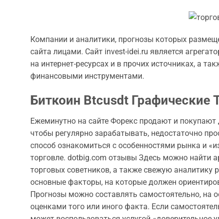
Компании и аналитики, прогнозы которых размещен
сайта лицами. Сайт invest-idei.ru является агрег
на интернет-ресурсах и в прочих источниках, а т
финансовыми инструментами.
Биткоин Btcusdt Графические
Ежеминутно на сайте Форекс продают и покупают д
чтобы регулярно зарабатывать, недостаточно пр
способ ознакомиться с особенностями рынка и «из
торговле. dotbig.com отзывы Здесь можно найти а
торговых советников, а также свежую аналитику р
основные факторы, на которые должен ориентиров
Прогнозы можно составлять самостоятельно, на о
оценками того или иного факта. Если самостояте
может воспользоваться услугой «доверительное у