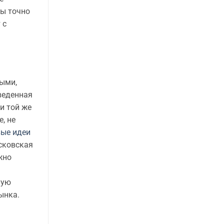
вы точно
 с
ыми,
веденная
и той же
, не
вые идеи
сковская
жно
ную
ынка.