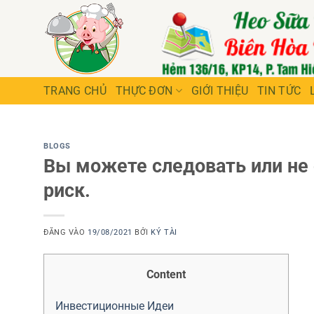
Bỏ
qua
nội
dung
TRANG CHỦ
THỰC ĐƠN
GIỚI THIỆU
TIN TỨC
BLOGS
Вы можете следовать или не 
риск.
ĐĂNG VÀO
19/08/2021
BỞI
KÝ TÀI
Content
Инвестиционные Идеи