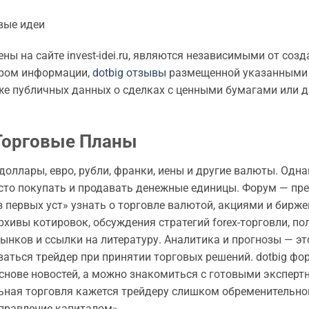
ы на сайте invest-idei.ru, являются независимыми от созд
атором информации,
dotbig отзывы
размещенной указанными
акже публичных данных о сделках с ценными бумагами или 
 Торговые Планы
оллары, евро, рубли, франки, иены и другие валюты. Одна
осто покупать и продавать денежные единицы. Форум — пр
 первых уст» узнать о торговле валютой, акциями и бирж
рхивы котировок, обсуждения стратегий forex-торговли, по
ынков и ссылки на литературу. Аналитика и прогнозы — эт
аться трейдер при принятии торговых решений. dotbig фо
снове новостей, а можно знакомиться с готовыми экспер
льная торговля кажется трейдеру слишком обременительной
правление капиталом».