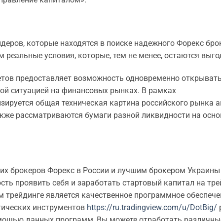
деров, которые находятся в поиске надежного Форекс бро
 реальные условия, которые, тем не менее, остаются выг
счетов предоставляет возможность одновременно открыват
ной ситуацией на финансовых рынках. В рамках
зируется общая техническая картина российского рынка а
акже рассматриваются бумаги разной ликвидности на осно
их брокеров Форекс в России и лучшим брокером Украины 
ость проявить себя и заработать стартовый капитал на тр
 трейдинге является качественное программное обеспече
тических инструментов
https://ru.tradingview.com/u/DotBig/
помощью данных программ, Вы можете отработать различны