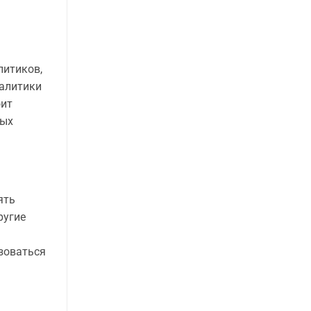
литиков,
налитики
оит
ных
ять
ругие
зоваться