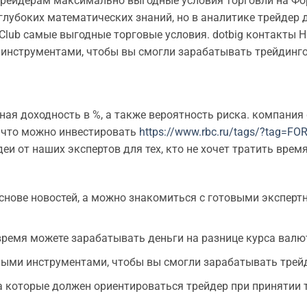
рейдерам максимально выгодные условия торговли на Фо
глубоких математических знаний, но в аналитике трейдер
Club самые выгодные торговые условия. dotbig контакты 
инструментами, чтобы вы смогли зарабатывать трейдинг
ая доходность в %, а также вероятность риска. компания 
о что можно инвестировать
https://www.rbc.ru/tags/?tag=FO
и от наших экспертов для тех, кто не хочет тратить время
снове новостей, а можно знакомиться с готовыми экспер
 время можете зарабатывать деньги на разнице курса валю
ыми инструментами, чтобы вы смогли зарабатывать трей
а которые должен ориентироваться трейдер при принятии 