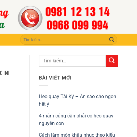
Tìm
kiếm:
х и
BÀI VIẾT MỚI
Heo quay Tài Ký – Ăn sao cho ngon
hết ý
4 mâm cúng cần phải có heo quay
nguyên con
Cách làm món khâu nhục theo kiểu