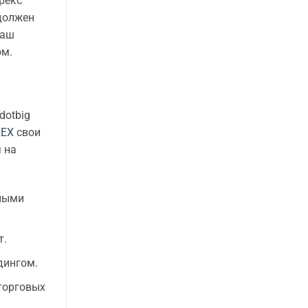
рекс
 должен
Наш
ом.
dotbig
REX
свои
 на
тными
т.
дингом.
торговых