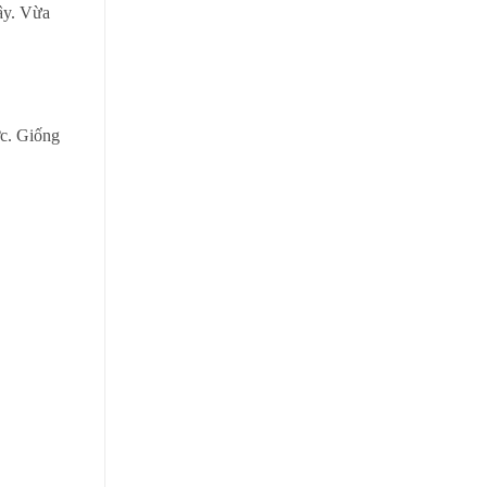
ây. Vừa
ợc. Giống