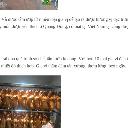
à được tẩm ướp từ nhiều loại gia vị để tạo ra được hương vị đặc trư
 món được yêu thích ở Quảng Đông, có mặt tại Việt Nam lại càng đư
rải qua quá trình sơ chế, tẩm ướp kì công. Với hơn 10 loại gia vị đến
nhiệt độ thích hợp. Gia vị thấm đấm tận xương, thơm lừng, béo ngậy.