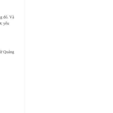
ng đó. Và
ợc yêu
 từ Quảng