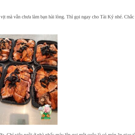
ịt mà vẫn chưa làm bạn hài lòng. Thì gọi ngay cho Tài Ký nhé. Chắc 
nữa. Chỉ việc ngồi ở nhà nhấc máy lên gọi một cuộc là có món ăn giao t