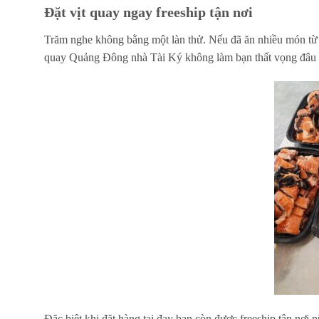
Đặt vịt quay ngay freeship tận nơi
Trăm nghe không bằng một làn thử. Nếu đã ăn nhiều món từ v
quay Quảng Đông nhà Tài Ký không làm bạn thất vọng đâu
Đặc biệt khi đặt hàng tại đay bạn còn được freeship tận nơi 