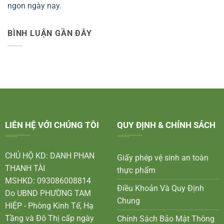
ngon ngày nay.
BÌNH LUẬN GẦN ĐÂY
LIÊN HỆ VỚI CHÚNG TÔI
QUY ĐỊNH & CHÍNH SÁCH
CHỦ HỘ KD: DANH PHAN
Giấy phép vệ sinh an toàn
THANH TÀI
thực phẩm
MSHKD: 093086008814
Điều Khoản Và Quy Định
Do UBND PHƯỜNG TAM
Chung
HIỆP - Phòng Kinh Tế, Hạ
Tầng và Đô Thị cấp ngày
Chính Sách Bảo Mật Thông