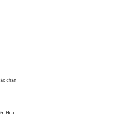
hắc chắn
iên Hoà.