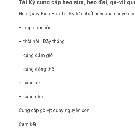
Tài Ký cung cấp heo sữa, heo đại, gà-vịt q
Heo Quay Biên Hòa Tài Ký lớn nhất biên hòa chuyên cu
– tráp cưới hỏi
– thôi nôi . Đầy tháng
– cúng đám giổ
– cúng động thổ
– cúng xe
– cúng nhà…
Cung cấp gà-vịt quay nguyên con
Cam kết