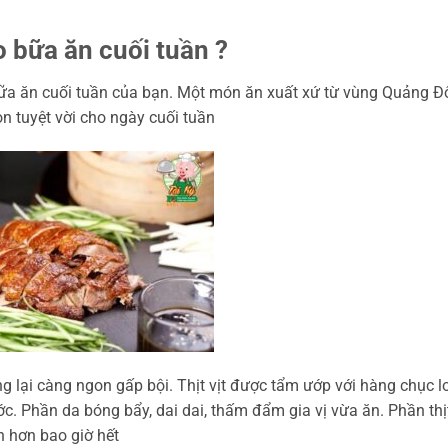
o bữa ăn cuối tuần ?
bữa ăn cuối tuần của bạn. Một món ăn xuất xứ từ vùng Quảng Đ
n tuyệt vời cho ngày cuối tuần
 lại càng ngon gấp bội. Thịt vịt được tẩm ướp với hàng chục loạ
. Phần da bóng bẩy, dai dai, thấm đẩm gia vị vừa ăn. Phần thị
n hơn bao giờ hết