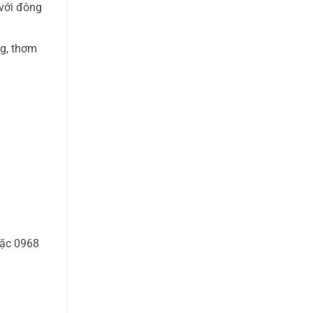
 với đông
ng, thơm
oặc 0968