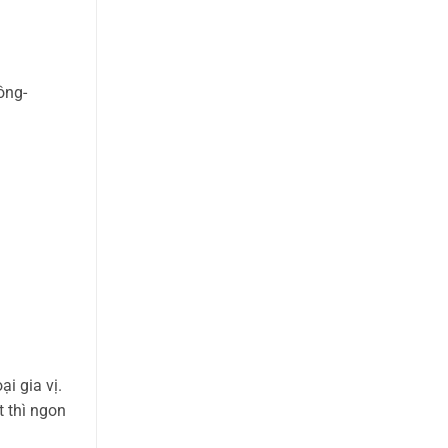
ông-
i gia vị.
t thì ngon