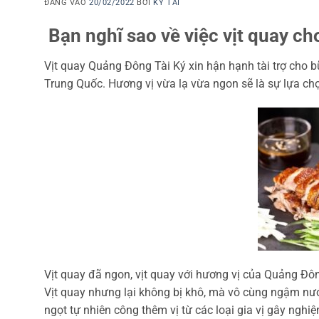
ĐĂNG VÀO
20/02/2022
BỞI
KÝ TÀI
Bạn nghĩ sao về việc vịt quay ch
Vịt quay Quảng Đông Tài Ký xin hận hạnh tài trợ cho 
Trung Quốc. Hương vị vừa lạ vừa ngon sẽ là sự lựa chọ
Vịt quay đã ngon, vịt quay với hương vị của Quảng Đông
Vịt quay nhưng lại không bị khô, mà vô cùng ngậm nước
ngọt tự nhiên công thêm vị từ các loại gia vị gây nghiệ