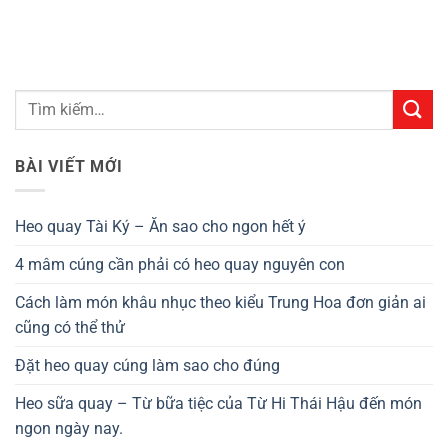
BÀI VIẾT MỚI
Heo quay Tài Ký – Ăn sao cho ngon hết ý
4 mâm cúng cần phải có heo quay nguyên con
Cách làm món khâu nhục theo kiểu Trung Hoa đơn giản ai
cũng có thể thử
Đặt heo quay cúng làm sao cho đúng
Heo sữa quay – Từ bữa tiệc của Từ Hi Thái Hậu đến món
ngon ngày nay.