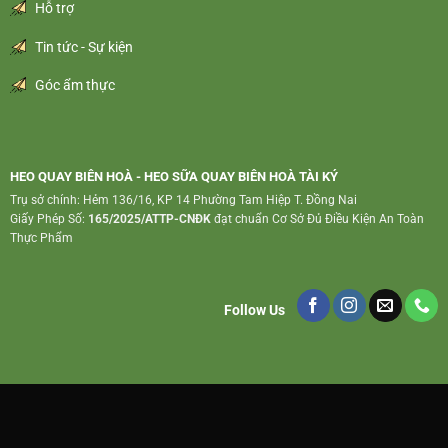
Hỗ trợ
Tin tức - Sự kiện
Góc ẩm thực
HEO QUAY BIÊN HOÀ - HEO SỮA QUAY BIÊN HOÀ TÀI KÝ
Trụ sở chính: Hẻm 136/16, KP 14 Phường Tam Hiệp T. Đồng Nai
Giấy Phép Số:
165/2025/ATTP-CNĐK
đạt chuẩn Cơ Sở Đủ Điều Kiện An Toàn
Thực Phẩm
Follow Us