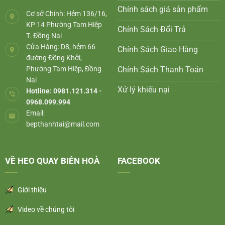
Chính sách giá sản phẩm
Cơ sở Chính: Hẻm 136/16,
KP 14 Phường Tam Hiệp
Chính Sách Đổi Trả
T. Đồng Nai
Cửa Hàng: D8, hẻm 66
Chính Sách Giao Hàng
đường Đồng Khởi,
Phường Tam Hiệp, Đồng
Chính Sách Thanh Toán
Nai
Xử lý khiếu nại
Hotline: 0981.121.314 -
0968.099.994
Email:
bepthanhtai@mail.com
VỀ HEO QUAY BIÊN HOÀ
FACEBOOK
Giới thiệu
Video về chúng tôi