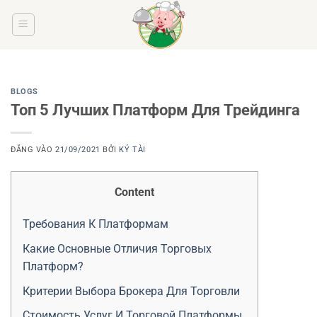
Bỏ
qua
nội
dung
BLOGS
Топ 5 Лучших Платформ Для Трейдинга
ĐĂNG VÀO
21/09/2021
BỞI
KÝ TÀI
Content
Требования К Платформам
Какие Основные Отличия Торговых
Платформ?
Критерии Выбора Брокера Для Торговли
Стоимость Услуг И Торговой Платформы