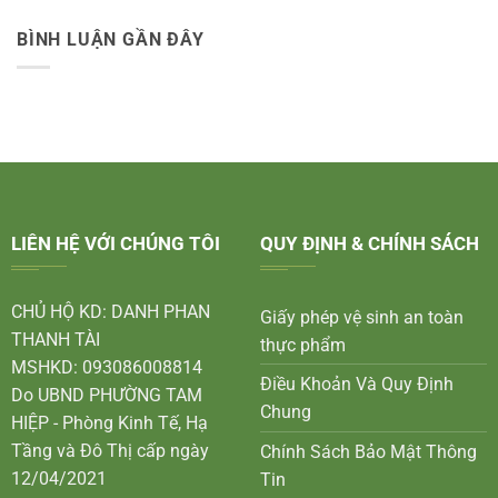
BÌNH LUẬN GẦN ĐÂY
LIÊN HỆ VỚI CHÚNG TÔI
QUY ĐỊNH & CHÍNH SÁCH
CHỦ HỘ KD: DANH PHAN
Giấy phép vệ sinh an toàn
THANH TÀI
thực phẩm
MSHKD: 093086008814
Điều Khoản Và Quy Định
Do UBND PHƯỜNG TAM
Chung
HIỆP - Phòng Kinh Tế, Hạ
Tầng và Đô Thị cấp ngày
Chính Sách Bảo Mật Thông
12/04/2021
Tin