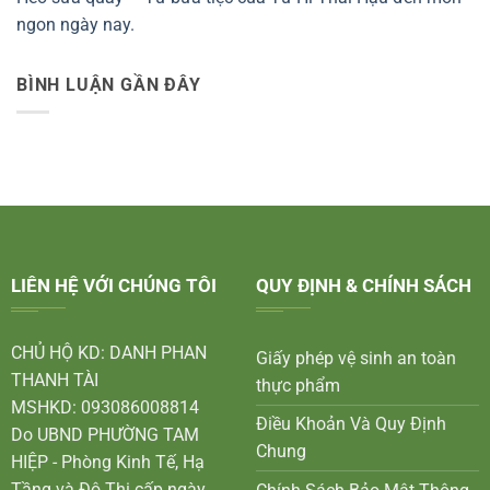
ngon ngày nay.
BÌNH LUẬN GẦN ĐÂY
LIÊN HỆ VỚI CHÚNG TÔI
QUY ĐỊNH & CHÍNH SÁCH
CHỦ HỘ KD: DANH PHAN
Giấy phép vệ sinh an toàn
THANH TÀI
thực phẩm
MSHKD: 093086008814
Điều Khoản Và Quy Định
Do UBND PHƯỜNG TAM
Chung
HIỆP - Phòng Kinh Tế, Hạ
Tầng và Đô Thị cấp ngày