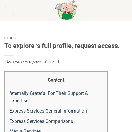
Bỏ
qua
nội
dung
BLOGS
To explore ‘s full profile, request access.
ĐĂNG VÀO
12/10/2021
BỞI
KÝ TÀI
Content
"eternally Grateful For Their Support &
Expertise"
Express Services General Information
Express Services Comparisons
Media Services