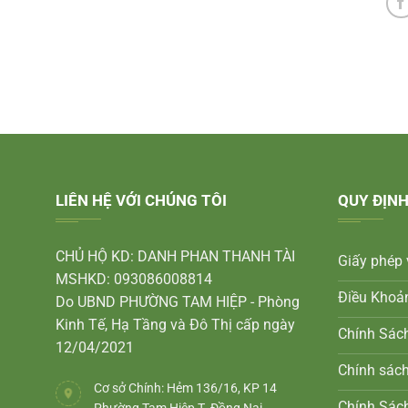
LIÊN HỆ VỚI CHÚNG TÔI
QUY ĐỊNH
CHỦ HỘ KD: DANH PHAN THANH TÀI
Giấy phép 
MSHKD: 093086008814
Điều Khoả
Do UBND PHƯỜNG TAM HIỆP - Phòng
Kinh Tế, Hạ Tầng và Đô Thị cấp ngày
Chính Sác
12/04/2021
Chính sác
Cơ sở Chính: Hẻm 136/16, KP 14
Chính Sách
Phường Tam Hiệp T. Đồng Nai