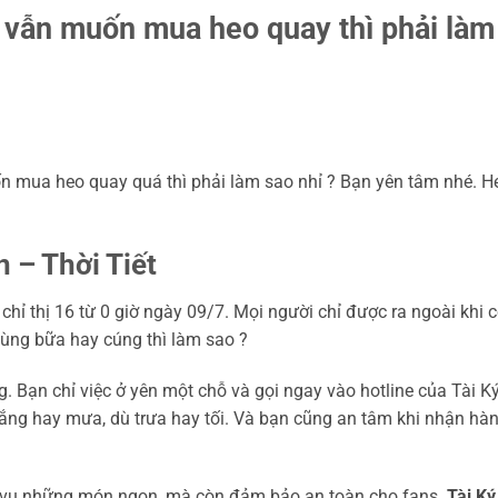
g vẫn muốn mua heo quay thì phải làm
mua heo quay quá thì phải làm sao nhỉ ? Bạn yên tâm nhé. H
 – Thời Tiết
hỉ thị 16 từ 0 giờ ngày 09/7. Mọi người chỉ được ra ngoài khi c
dùng bữa hay cúng thì làm sao ?
Bạn chỉ việc ở yên một chỗ và gọi ngay vào hotline của Tài Ký
nắng hay mưa, dù trưa hay tối. Và bạn cũng an tâm khi nhận hà
 vụ những món ngon, mà còn đảm bảo an toàn cho fans.
Tài Ký