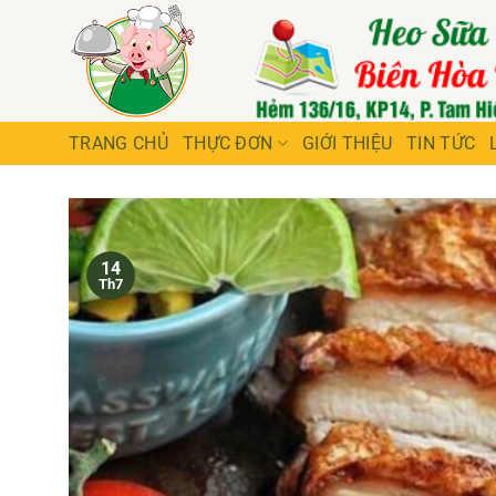
Bỏ
qua
nội
dung
TRANG CHỦ
THỰC ĐƠN
GIỚI THIỆU
TIN TỨC
14
Th7