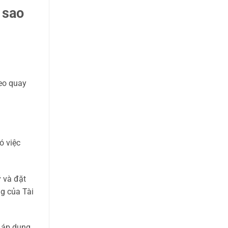
 sao
eo quay
ó việc
 và đặt
ng của Tài
áp dụng