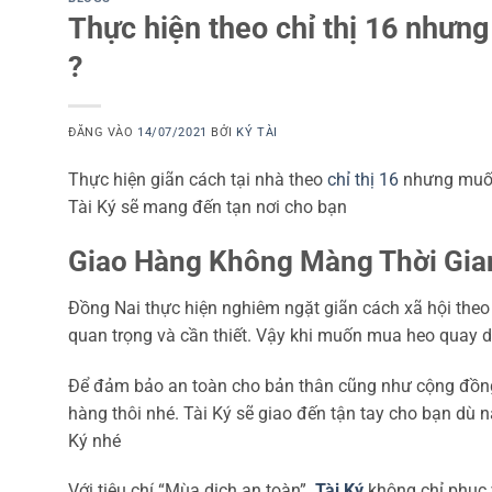
Thực hiện theo chỉ thị 16 nhưn
?
ĐĂNG VÀO
14/07/2021
BỞI
KÝ TÀI
Thực hiện giãn cách tại nhà theo
chỉ thị 16
nhưng muốn 
Tài Ký sẽ mang đến tạn nơi cho bạn
Giao Hàng Không Màng Thời Gian
Đồng Nai thực hiện nghiêm ngặt giãn cách xã hội theo c
quan trọng và cần thiết. Vậy khi muốn mua heo quay 
Để đảm bảo an toàn cho bản thân cũng như cộng đồng. 
hàng thôi nhé. Tài Ký sẽ giao đến tận tay cho bạn dù 
Ký nhé
Với tiêu chí “Mùa dịch an toàn”.
Tài Ký
không chỉ phục