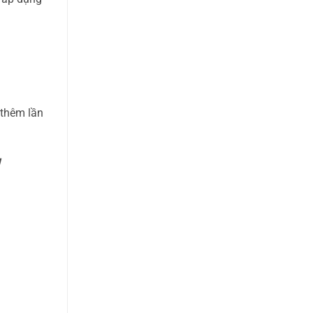
 thêm lần
I