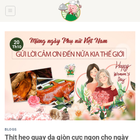
Bỏ
qua
nội
dung
20
Th10
BLOGS
Thịt heo quay da giòn cực ngon cho ngày