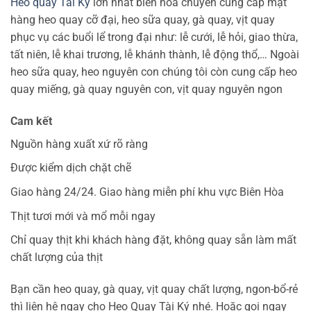
Heo quay Tài Ký
lớn nhất biên hòa chuyên cung cấp mặt
hàng heo quay cỡ đại, heo sữa quay, gà quay, vịt quay
phục vụ các buổi lể trong đại như: lễ cưới, lễ hỏi, giao thừa,
tất niên, lễ khai trương, lễ khánh thành, lễ động thổ,… Ngoài
heo sữa quay, heo nguyên con chúng tôi còn cung cấp heo
quay miếng, gà quay nguyên con, vịt quay nguyên ngon
Cam kết
Nguồn hàng xuất xứ rõ ràng
Được kiểm dịch chặt chẽ
Giao hàng 24/24. Giao hàng miễn phí khu vực Biên Hòa
Thịt tươi mới và mổ mỗi ngay
Chỉ quay thịt khi khách hàng đặt, không quay sẵn làm mất
chất lượng của thịt
Bạn cần heo quay, gà quay, vịt quay chất lượng, ngon-bổ-rẻ
thì liên hệ ngay cho Heo Quay Tài Ký nhé. Hoặc gọi ngay