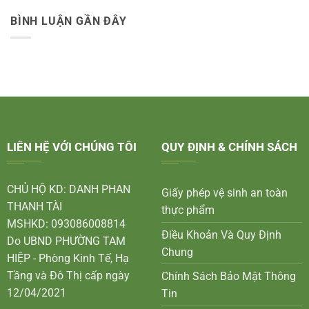
BÌNH LUẬN GẦN ĐÂY
LIÊN HỆ VỚI CHÚNG TÔI
QUY ĐỊNH & CHÍNH SÁCH
CHỦ HỘ KD: DANH PHAN
Giấy phép vệ sinh an toàn
THANH TÀI
thực phẩm
MSHKD: 093086008814
Điều Khoản Và Quy Định
Do UBND PHƯỜNG TAM
Chung
HIỆP - Phòng Kinh Tế, Hạ
Tầng và Đô Thị cấp ngày
Chính Sách Bảo Mật Thông
12/04/2021
Tin