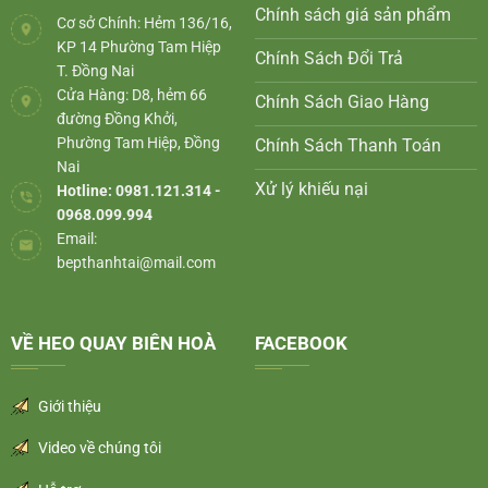
Chính sách giá sản phẩm
Cơ sở Chính: Hẻm 136/16,
KP 14 Phường Tam Hiệp
Chính Sách Đổi Trả
T. Đồng Nai
Cửa Hàng: D8, hẻm 66
Chính Sách Giao Hàng
đường Đồng Khởi,
Phường Tam Hiệp, Đồng
Chính Sách Thanh Toán
Nai
Xử lý khiếu nại
Hotline: 0981.121.314 -
0968.099.994
Email:
bepthanhtai@mail.com
VỀ HEO QUAY BIÊN HOÀ
FACEBOOK
Giới thiệu
Video về chúng tôi