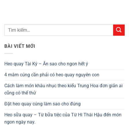
BÀI VIẾT MỚI
Heo quay Tài Ký – Ăn sao cho ngon hết ý
4 mâm cúng cần phải có heo quay nguyên con
Cách làm món khâu nhục theo kiểu Trung Hoa đơn giản ai
cũng có thể thử
Đặt heo quay cúng làm sao cho đúng
Heo sữa quay – Từ bữa tiệc của Từ Hi Thái Hậu đến món
ngon ngày nay.