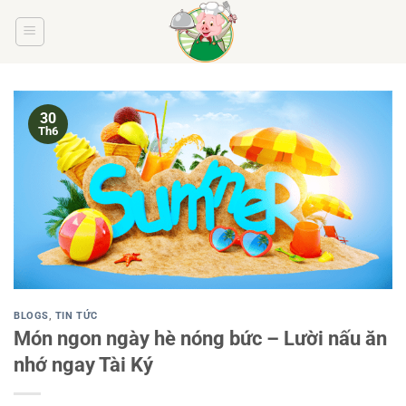
Bỏ
qua
nội
dung
30
Th6
BLOGS
,
TIN TỨC
Món ngon ngày hè nóng bức – Lười nấu ăn
nhớ ngay Tài Ký