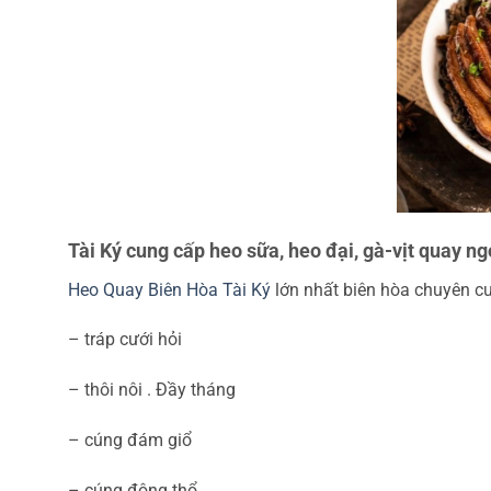
Tài Ký cung cấp heo sữa, heo đại, gà-vịt quay n
Heo Quay Biên Hòa Tài Ký
lớn nhất biên hòa chuyên cu
– tráp cưới hỏi
– thôi nôi . Đầy tháng
– cúng đám giổ
– cúng động thổ