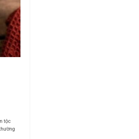
n tộc
 thường