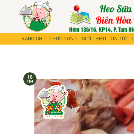
Bỏ
qua
nội
dung
TRANG CHỦ
THỰC ĐƠN
GIỚI THIỆU
TIN TỨC
18
Th4