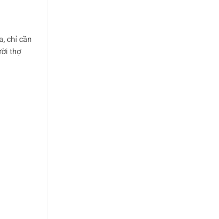
, chỉ cần
ời thợ