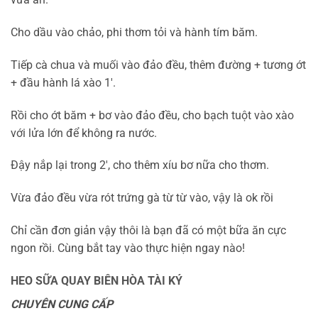
Cho dầu vào chảo, phi thơm tỏi và hành tím băm.
Tiếp cà chua và muối vào đảo đều, thêm đường + tương ớt
+ đầu hành lá xào 1′.
Rồi cho ớt băm + bơ vào đảo đều, cho bạch tuột vào xào
với lửa lớn để không ra nước.
Đậy nắp lại trong 2′, cho thêm xíu bơ nữa cho thơm.
Vừa đảo đều vừa rót trứng gà từ từ vào, vậy là ok rồi
Chỉ cần đơn giản vậy thôi là bạn đã có một bữa ăn
cực
ngon rồi. Cùng bắt tay vào thực hiện ngay nào!
HEO SỮA QUAY BIÊN HÒA TÀI KÝ
CHUYÊN CUNG CẤP