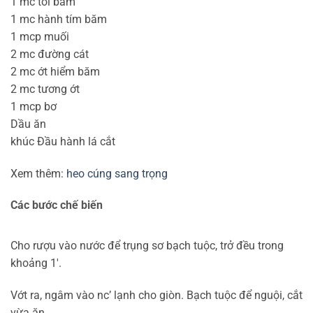
1 mc tỏi băm
1 mc hành tím băm
1 mcp muối
2 mc đường cát
2 mc ớt hiểm băm
2 mc tương ớt
1 mcp bơ
Dầu ăn
khúc Đầu hành lá cắt
Xem thêm:
heo cúng sang trọng
Các bước chế biến
Cho rượu vào nước để trụng sơ bạch tuộc, trở đều trong
khoảng 1′.
Vớt ra, ngâm vào nc’ lạnh cho giòn. Bạch tuộc để nguội, cắt
vừa ăn.