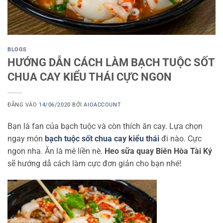
BLOGS
HƯỚNG DẪN CÁCH LÀM BẠCH TUỘC SỐT
CHUA CAY KIỂU THÁI CỰC NGON
ĐĂNG VÀO
14/06/2020
BỞI
AIOACCOUNT
Bạn là fan của bạch tuộc và còn thích ăn cay. Lựa chọn
ngay món
bạch tuộc sốt chua cay kiểu thái
đi nào. Cực
ngon nha. Ăn là mê liền nè.
Heo sữa quay Biên Hòa Tài Ký
sẽ hướng dẫ cách làm cực đơn giản cho bạn nhé!