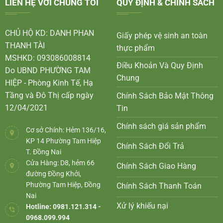
LIÊN HỆ VỚI CHÚNG TÔI
QUY ĐỊNH & CHÍNH SÁCH
CHỦ HỘ KD: DANH PHAN
Giấy phép vệ sinh an toàn
THANH TÀI
thực phẩm
MSHKD: 093086008814
Điều Khoản Và Quy Định
Do UBND PHƯỜNG TAM
Chung
HIỆP - Phòng Kinh Tế, Hạ
Tầng và Đô Thị cấp ngày
Chính Sách Bảo Mật Thông
12/04/2021
Tin
Chính sách giá sản phẩm
Cơ sở Chính: Hẻm 136/16,
KP 14 Phường Tam Hiệp
Chính Sách Đổi Trả
T. Đồng Nai
Cửa Hàng: D8, hẻm 66
Chính Sách Giao Hàng
đường Đồng Khởi,
Phường Tam Hiệp, Đồng
Chính Sách Thanh Toán
Nai
Xử lý khiếu nại
Hotline: 0981.121.314 -
0968.099.994