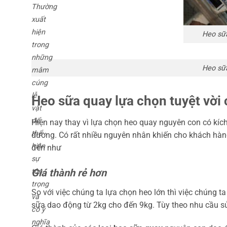
Thường
xuất
hiện
Heo sữa
trong
những
Heo sữa
mâm
cúng
lễ
Heo sữa quay lựa chọn tuyệt vờ
vật
để
Hiện nay thay vì lựa chọn heo quay nguyên con có kích
thể
dường. Có rất nhiều nguyên nhân khiến cho khách hàn
hiện
đến như
sự
Giá thành rẻ hơn
tôn
trọng
So với việc chúng ta lựa chọn heo lớn thì việc chúng t
và
sữa dao động từ 2kg cho đến 9kg. Tùy theo nhu cầu s
có ý
nghĩa