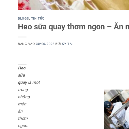
BLOGS
,
TIN TỨC
Heo sữa quay thơm ngon – Ăn m
ĐĂNG VÀO
30/06/2022
BỞI
KÝ TÀI
Heo
sữa
quay
là một
trong
những
món
ăn
thơm
ngon.