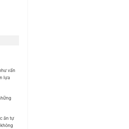
 như vấn
n lựa
 những
c ăn tự
 không