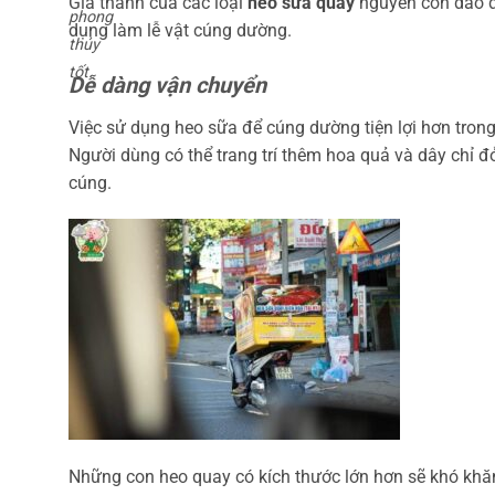
Giá thành của các loại
heo sữa quay
nguyên con dao độ
phong
dụng làm lễ vật cúng dường.
thủy
tốt.
Dễ dàng vận chuyển
Việc sử dụng heo sữa để cúng dường tiện lợi hơn trong
Người dùng có thể trang trí thêm hoa quả và dây chỉ 
cúng.
Những con heo quay có kích thước lớn hơn sẽ khó khăn 