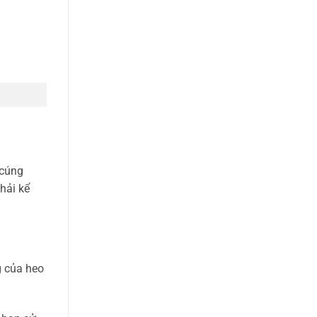
 cúng
hải kể
g của heo