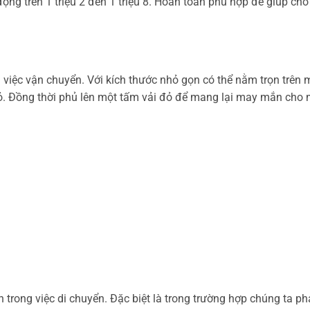
ng trên 1 triệu 2 đến 1 triệu 8. Hoàn toàn phù hợp để giúp ch
 việc vận chuyển. Với kích thước nhỏ gọn có thể nằm trọn trên
đỏ. Đồng thời phủ lên một tấm vải đỏ để mang lại may mắn cho m
trong việc di chuyển. Đặc biệt là trong trường hợp chúng ta ph