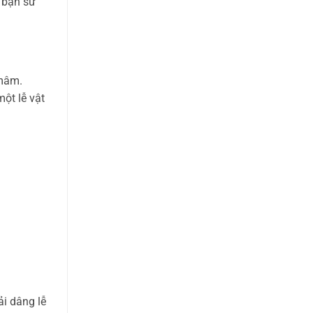
o bạn sử
 mâm.
ột lễ vật
ải dâng lễ