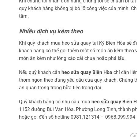
Khi chúng tôi nhận đơn hàng chúng tôi sẽ chuẩn bị t
quý khách hàng không bị bỏ lỡ công việc của mình. Chún
tâm.
Nhiều dịch vụ kèm theo
Khi quý khách mua heo sữa quay tại Ký Biên Hòa sẽ đ
khách hàng có thể gọi thêm một số món ăn kèm theo v
món ăn kèm như lòng xào cải chua hoặc phá lấu.
Nếu quý khách cần
heo sữa quay Biên Hòa
chỉ cần li
thơm ngon theo đúng yêu cầu của quý khách. Chúng tô
ăn quan trọng trong bữa tiệc trọng đại.
Quý khách hàng có nhu cầu mua
heo sữa quay Biên 
1152 đường Bùi Văn Hòa, Phường Long Bình, thành ph
hoặc gọi đến số hotline 0981.121314 – 0968.099.994 