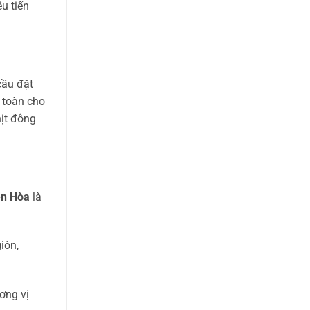
u tiến
cầu đặt
 toàn cho
hịt đông
ên Hòa
là
iòn,
ơng vị