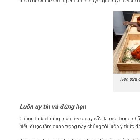
thơm ngon theo đúng chuẩn bí quyết gia truyền của ch
Heo sữa q
Luôn uy tín và đúng hẹn
Chúng ta biết rằng món heo quay sữa là một trong nhữ
hiểu được tầm quan trọng này chúng tôi luôn ý thức đ