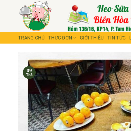
Bỏ
qua
nội
dung
TRANG CHỦ
THỰC ĐƠN
GIỚI THIỆU
TIN TỨC
09
Th3