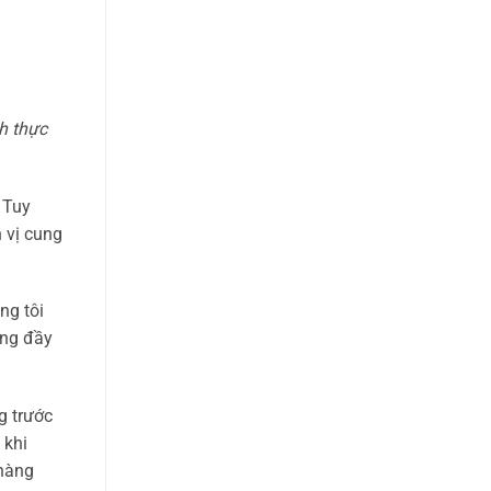
nh thực
 Tuy
 vị cung
ng tôi
ứng đầy
g trước
 khi
 hàng