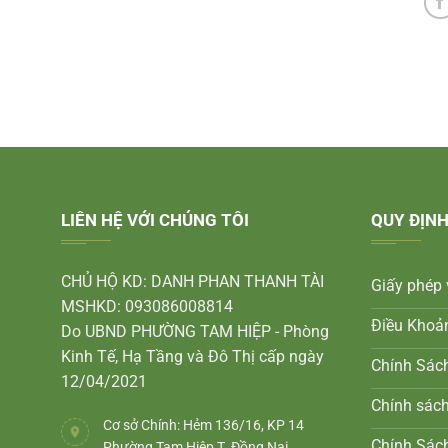
LIÊN HỆ VỚI CHÚNG TÔI
QUY ĐỊNH
CHỦ HỘ KD: DANH PHAN THANH TÀI
Giấy phép 
MSHKD: 093086008814
Điều Khoả
Do UBND PHƯỜNG TAM HIỆP - Phòng
Kinh Tế, Hạ Tầng và Đô Thị cấp ngày
Chính Sác
12/04/2021
Chính sác
Cơ sở Chính: Hẻm 136/16, KP 14
Chính Sách
Phường Tam Hiệp T. Đồng Nai