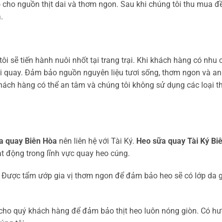
 cho nguồn thịt dai và thơm ngon. Sau khi chúng tôi thu mua đề
.
i sẽ tiến hành nuôi nhốt tại trang trại. Khi khách hàng có nhu 
đi quay. Đảm bảo nguồn nguyên liệu tươi sống, thơm ngon và an
hách hàng có thể an tâm và chúng tôi không sử dụng các loại t
a quay Biên Hòa
nên liên hệ với Tài Ký.
Heo sữa quay Tài Ký Bi
t động trong lĩnh vực quay heo cúng.
n. Được tẩm ướp gia vị thơm ngon để đảm bảo heo sẽ có lớp da g
o cho quý khách hàng để đảm bảo thịt heo luôn nóng giòn. Có hư