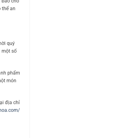
m bảo cho
ó thể an
hời quý
à một số
thành phẩm
 một món
ại địa chỉ
nhoa.com/