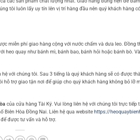
ất cả các sản phẩm chất lượng nhất. Giao hàng đúng hẹn để đả
g tôi luôn lấy uy tín lên vị trí hàng đầu nên quý khách hàng c
ược miễn phí giao hàng cộng với nước chấm và dưa leo. Đồng t
ới heo quay như bánh mì, bánh bao, bánh hỏi hoặc bánh bò. V
ên hệ với chúng tôi. Sau 3 tiếng là quý khách hàng sẽ có được 
i hỗ trợ giao tận nơi để giúp cho quý khách hàng không bỏ lỡ
Hòa
của cửa hàng Tài Ký. Vui lòng liên hệ với chúng tôi trực tiếp t
ố Biên Hòa Đồng Nai. Liên hệ qua website
https://heoquaybie
để được tư vấn và hỗ trợ.