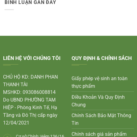
BÌNH LUẬN GẦN ĐÂY
LIÊN HỆ VỚI CHÚNG TÔI
QUY ĐỊNH & CHÍNH SÁCH
CHỦ HỘ KD: DANH PHAN
Giấy phép vệ sinh an toàn
THANH TÀI
thực phẩm
MSHKD: 093086008814
Điều Khoản Và Quy Định
Do UBND PHƯỜNG TAM
Chung
HIỆP - Phòng Kinh Tế, Hạ
Tầng và Đô Thị cấp ngày
Chính Sách Bảo Mật Thông
12/04/2021
Tin
Chính sách giá sản phẩm
Cơ sở Chính: Hẻm 136/16,