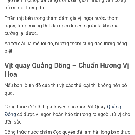
Tạo nên một lớp da vàng ươm, dai giòn, nhưng vẫn có sự
mềm mại trong đó.
Phần thịt bên trong thấm đậm gia vị, ngọt nước, thơm
ngon, từng miếng thịt dai ngon khiến người ta khó mà
cưỡng lại được.
Ăn tới đâu là mê tới đó, hương thơm cũng đặc trưng riêng
biệt.
Vịt quay Quảng Đông – Chuẩn Hương Vị
Hoa
Nếu bạn là tín đồ của thịt vịt các thể loại thì không nên bỏ
qua.
Công thức ướp thịt gia truyền cho món Vịt Quay
Quảng
Đông
có được vị ngon hoàn hảo từ trong ra ngoài, từ vị cho
đến sắc.
Công thức nước chấm độc quyền đã làm hài lòng bao thực