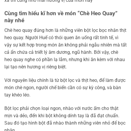
xa thì cũng nhớ mãi hương vị của món này
Cùng tìm hiểu kĩ hơn về món “Chè Heo Quay”
này nhé
Chè heo quay đúng hơn là những viên bột lọc bọc nhân thịt
heo quay. Người Huế có thói quen ăn uống rất tinh tế, vì
vậy sự kết hợp trong món ăn không phải ngẫu nhiên mà tất
cả ẩn chứa cả triết lý âm dương, ngũ hành. Bởi vậy, chè
heo quay nghe có phần lạ lẫm, nhưng khi ăn kèm với nhau
lại tạo nên hương vị riêng biệt.
Với nguyên liệu chính là từ bột lọc và thịt heo, để làm được
món chè ngon, người chế biến cần có sự kỳ công, và bàn
tay khéo léo.
Bột lọc phải chọn loại ngon, nhào với nước ấm cho thật
mịn và dẻo, đến khi bột không dính tay là đã đạt chuẩn.
Sau đó tạo hình bột đã nhào thành những viên nhỏ để bọc
nhân.