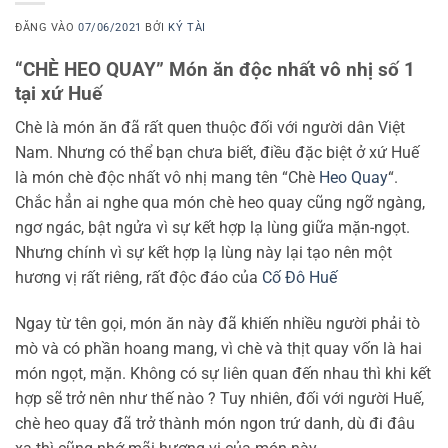
ĐĂNG VÀO
07/06/2021
BỞI
KÝ TÀI
“CHÈ HEO QUAY” Món ăn độc nhất vô nhị số 1
tại xứ Huế
Chè là món ăn đã rất quen thuộc đối với người dân Việt
Nam. Nhưng có thể bạn chưa biết, điều đặc biệt ở xứ Huế
là món chè độc nhất vô nhị mang tên “Chè
Heo Quay
“.
Chắc hẳn ai nghe qua món chè heo quay cũng ngỡ ngàng,
ngơ ngác, bật ngửa vì sự kết hợp lạ lùng giữa mặn-ngọt.
Nhưng chính vì sự kết hợp lạ lùng này lại tạo nên một
hương vị rất riêng, rất độc đáo của
Cố Đô Huế
Ngay từ tên gọi, món ăn này đã khiến nhiều người phải tò
mò và có phần hoang mang, vì chè và thịt quay vốn là hai
món ngọt, mặn. Không có sự liên quan đến nhau thì khi kết
hợp sẽ trở nên như thế nào ? Tuy nhiên, đối với người Huế,
chè heo quay đã trở thành món ngon trứ danh, dù đi đâu