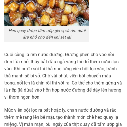
Heo quay được tẩm ướp gia vị và rim dưới
lửa nhỏ cho đến khi sệt lại
Cuối cùng là rim nước đường. Đường phèn cho vào nồi
đun lửa nhỏ, thấy bắt đầu ngả vàng thì đổ thêm nước lọc
vào. Khi nước sôi thì thả nhẹ từng viên bột lọc vào, tránh
thả mạnh sẽ bị vỡ. Chờ vài phút, viên bột chuyển màu
trong, nổi lên là chín rồi thì vớt ra. Có thể cho thêm gừng và
lá nếp (lá dứa) vào hỗn hợp nước đường để dậy lên hương
vị thơm ngon hơn.
Múc viên bột lọc ra bát hoặc ly, chan nước đường và rắc
thêm mè rang lên bề mặt, tạo thành món chè heo quay lạ
miệng. Vị mằn mặn, bùi ngậy của thịt quay đã tẩm ướp gia