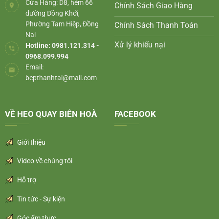
Cửa Hàng: D8, hẻm 66
Chính Sách Giao Hàng
đường Đồng Khởi,
Phường Tam Hiệp, Đồng
Chính Sách Thanh Toán
Nai
Xử lý khiếu nại
Hotline: 0981.121.314 -
0968.099.994
Email:
bepthanhtai@mail.com
VỀ HEO QUAY BIÊN HOÀ
FACEBOOK
Giới thiệu
Video về chúng tôi
Hỗ trợ
Tin tức - Sự kiện
Góc ẩm thực