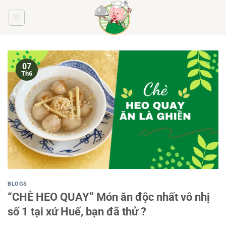
Bỏ
qua
nội
dung
07
Th6
BLOGS
“CHÈ HEO QUAY” Món ăn độc nhất vô nhị
số 1 tại xứ Huế, bạn đã thử ?