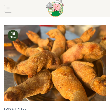
Bỏ
qua
nội
dung
15
Th4
BLOGS
,
TIN TỨC