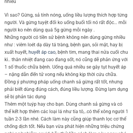
nhiều
Vì sao? Gừng, sả tính nóng, uống liều lượng thích hợp từng
người. Và gừng tuyệt đối ko uống buổi tối nó rất độc… mỗi
người ko nên dùng quá 5g gừng mỗi ngày .
Những người có tiền sử bệnh không nên dùng gừng nhiều
như : viêm loét dạ dày tá tràng, bệnh gan, sỏi mật, hay bị
xuất huyết,
huyết áp cao
, bệnh tim, mang thai nửa cuối chu
kì.. thân nhiệt đang cao đang sốt, nó cũng dễ phản ứng với
1 số thuốc chữa bệnh. Uống quá nhiều se gây tụt huyết áp
– nặng dẫn đến tử vong nếu không kịp thời cứu chữa.
Đồng ý phương pháp uống chanh sả gừng rất tốt, nhưng
phải biết dùng đúng cách, đúng liều lượng. Đừng lạm dụng
sẽ bị phản tác dụng
Thêm một tuýp hay cho bạn. Dùng chanh sả gừng và có
thể kết hợp thêm các loại lá như tía tô,..có thể xông người 1
tuần 2-3 lần nhé. Cách làm này cũng giúp thanh lọc cơ thể
chống dịch tốt. Nếu bạn vừa phát hiện những triệu chứng