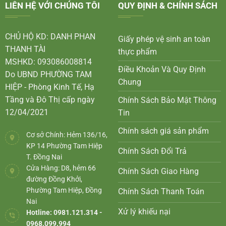
LIÊN HỆ VỚI CHÚNG TÔI
QUY ĐỊNH & CHÍNH SÁCH
CHỦ HỘ KD: DANH PHAN
Giấy phép vệ sinh an toàn
THANH TÀI
thực phẩm
MSHKD: 093086008814
Điều Khoản Và Quy Định
Do UBND PHƯỜNG TAM
Chung
HIỆP - Phòng Kinh Tế, Hạ
Tầng và Đô Thị cấp ngày
Chính Sách Bảo Mật Thông
12/04/2021
Tin
Chính sách giá sản phẩm
Cơ sở Chính: Hẻm 136/16,
KP 14 Phường Tam Hiệp
Chính Sách Đổi Trả
T. Đồng Nai
Cửa Hàng: D8, hẻm 66
Chính Sách Giao Hàng
đường Đồng Khởi,
Phường Tam Hiệp, Đồng
Chính Sách Thanh Toán
Nai
Xử lý khiếu nại
Hotline: 0981.121.314 -
0968.099.994