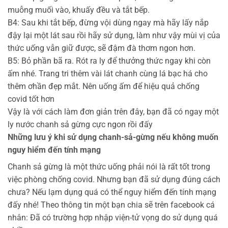
muỗng muối vào, khuấy đều và tắt bếp.
B4: Sau khi tắt bếp, đừng vội dùng ngay mà hãy lấy nắp
đậy lại một lát sau rồi hãy sử dụng, làm như vậy mùi vị của
thức uống vẫn giữ được, sẽ đậm đà thơm ngon hơn.
B5: Bỏ phần bã ra. Rót ra ly để thưởng thức ngay khi còn
ấm nhé. Trang tri thêm vài lát chanh cùng lá bạc há cho
thêm ơhần đẹp mắt. Nên uống ấm để hiệu quả chống
covid tốt hơn
Vậy là với cách làm đơn giản trên đây, bạn đã có ngay một
ly nước chanh sả gừng cực ngon rồi đấy
Những lưu ý khi sử dụng chanh-sả-gừng nếu không muốn
nguy hiểm đến tính mạng
Chanh sả gừng là một thức uống phải nói là rất tốt trong
việc phòng chống covid. Nhưng bạn đã sử dụng đúng cách
chưa? Nếu lạm dụng quá có thể nguy hiểm đến tính mạng
đấy nhé! Theo thông tin một bạn chia sẽ trên facebook cá
nhân: Đã có trường hợp nhập viện-tử vọng do sử dụng quá