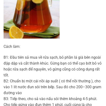
Cách làm:
B1: Đầu tiên sả mua về rửa sạch, bỏ phần lá già bên ngoài
đập dập và cắt thành khúc. Gừng bạn có thể cạo bớt bỏ vỏ
hoặc rửa sạch để nguyên, vỏ gừng cũng có công dụng rất
tốt.
B2: Chuẩn bị một cái nồi áp suất ( có thể nồi thường ), cho
vào 1 lít nước đun sôi trên bếp. Sau đó cho 200–300 gram
đường vào
B3: Tiếp theo, cho sả vào nấu sôi thêm khoảng 4-5 phút.
Cho tiếp gừng vào đun thêm 1 phút, cuối cùng là cho