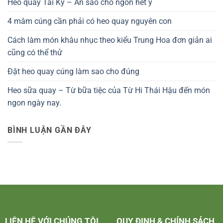
Heo quay Tài Ký – Ăn sao cho ngon hết ý
4 mâm cúng cần phải có heo quay nguyên con
Cách làm món khâu nhục theo kiểu Trung Hoa đơn giản ai
cũng có thể thử
Đặt heo quay cúng làm sao cho đúng
Heo sữa quay – Từ bữa tiệc của Từ Hi Thái Hậu đến món
ngon ngày nay.
BÌNH LUẬN GẦN ĐÂY
LIÊN HỆ VỚI CHÚNG TÔI
QUY ĐỊNH & CHÍNH SÁCH