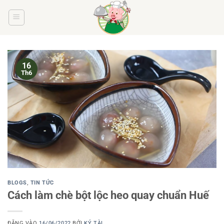
Bỏ
qua
nội
dung
16
Th6
BLOGS
,
TIN TỨC
Cách làm chè bột lộc heo quay chuẩn Huế
ĐĂNG VÀO
16/06/2022
BỞI
KÝ TÀI