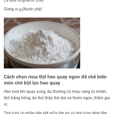
Lá dứa
(Nước chè)
30 g
Gừng
(Nước chè)
20 gr
Cách chọn mua thịt heo quay ngon để chế biến
món chè bột lọc heo quay
Heo tươi khi quay xong, da thường có màu vàng tự nhiên,
thịt trắng hồng, ăn thử thấy thịt dai và thơm ngon, thấm gia
vị.
Thịt tươi có phần liên kết giữa lớp da và thịt luôn dính liền