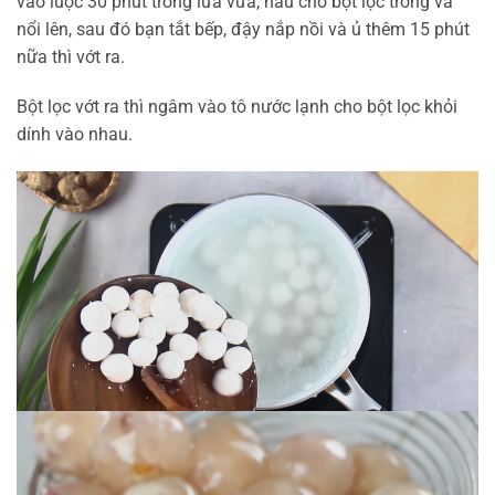
vào luộc 30 phút trong lửa vừa, nấu cho bột lọc trong và
nổi lên, sau đó bạn tắt bếp, đậy nắp nồi và ủ thêm 15 phút
nữa thì vớt ra.
Bột lọc vớt ra thì ngâm vào tô nước lạnh cho bột lọc khỏi
dính vào nhau.