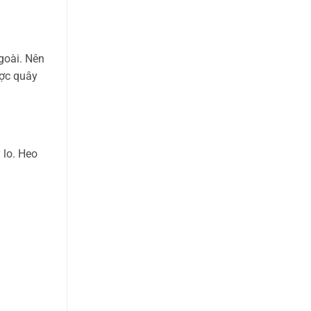
goài. Nên
ược quây
 lo. Heo