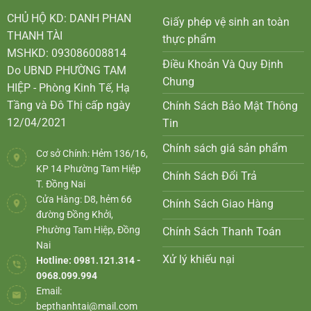
CHỦ HỘ KD: DANH PHAN
Giấy phép vệ sinh an toàn
THANH TÀI
thực phẩm
MSHKD: 093086008814
Điều Khoản Và Quy Định
Do UBND PHƯỜNG TAM
Chung
HIỆP - Phòng Kinh Tế, Hạ
Tầng và Đô Thị cấp ngày
Chính Sách Bảo Mật Thông
12/04/2021
Tin
Chính sách giá sản phẩm
Cơ sở Chính: Hẻm 136/16,
KP 14 Phường Tam Hiệp
Chính Sách Đổi Trả
T. Đồng Nai
Cửa Hàng: D8, hẻm 66
Chính Sách Giao Hàng
đường Đồng Khởi,
Phường Tam Hiệp, Đồng
Chính Sách Thanh Toán
Nai
Xử lý khiếu nại
Hotline: 0981.121.314 -
0968.099.994
Email:
bepthanhtai@mail.com