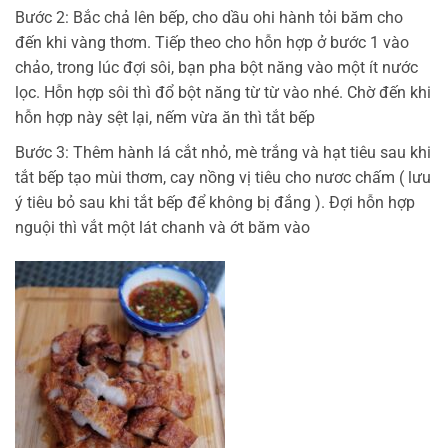
Bước 2: Bắc chả lên bếp, cho dầu ohi hành tỏi băm cho
đến khi vàng thơm. Tiếp theo cho hỗn hợp ở bước 1 vào
chảo, trong lúc đợi sôi, bạn pha bột năng vào một ít nước
lọc. Hỗn hợp sôi thì đổ bột năng từ từ vào nhé. Chờ đến khi
hỗn hợp này sệt lại, nếm vừa ăn thì tắt bếp
Bước 3: Thêm hành lá cắt nhỏ, mè trắng và hạt tiêu sau khi
tắt bếp tạo mùi thơm, cay nồng vị tiêu cho nươc chấm ( lưu
ý tiêu bỏ sau khi tắt bếp để không bị đắng ). Đợi hỗn hợp
nguội thì vắt một lát chanh và ớt băm vào