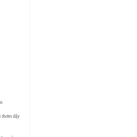
ều
i thơm dậy