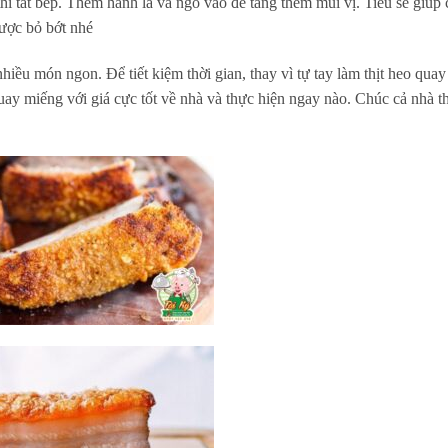
hì tắt bếp. Thêm hành lá và ngò vào để tăng thêm mùi vị. Tiêu sẽ giúp
ược bỏ bớt nhé
iều món ngon. Để tiết kiệm thời gian, thay vì tự tay làm thịt heo quay 
ay miếng với giá cực tốt về nhà và thực hiện ngay nào. Chúc cả nhà 