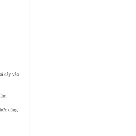
sả cây vào
 hầm
thức cùng