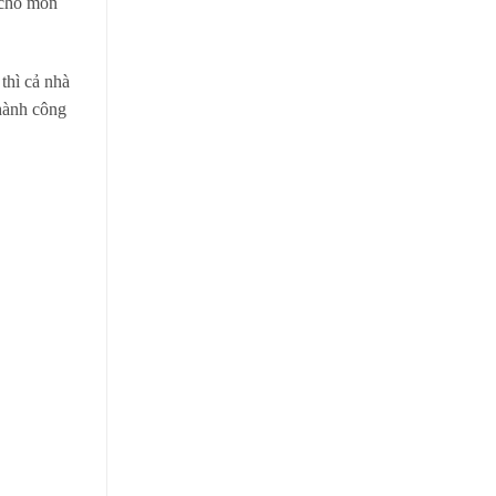
 cho món
thì cả nhà
thành công