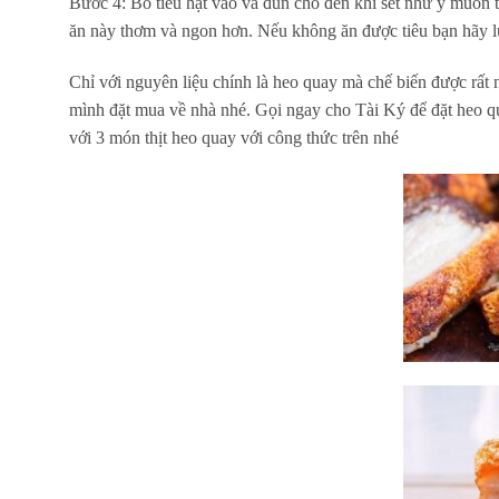
Bước 4: Bỏ tiêu hạt vào và đun cho đến khi sết như ý muốn t
ăn này thơm và ngon hơn. Nếu không ăn được tiêu bạn hãy l
Chỉ với nguyên liệu chính là heo quay mà chế biến được rất nh
mình đặt mua về nhà nhé. Gọi ngay cho Tài Ký để đặt heo qu
với 3 món thịt heo quay với công thức trên nhé