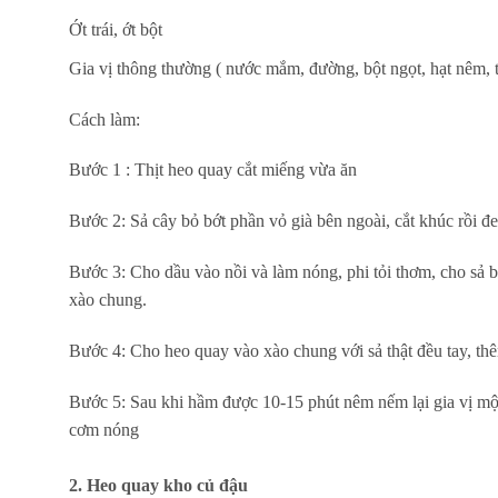
Ớt trái, ớt bột
Gia vị thông thường ( nước mắm, đường, bột ngọt, hạt nêm, ti
Cách làm:
Bước 1 : Thịt heo quay cắt miếng vừa ăn
Bước 2: Sả cây bỏ bớt phần vỏ già bên ngoài, cắt khúc rồi đ
Bước 3: Cho dầu vào nồi và làm nóng, phi tỏi thơm, cho sả 
xào chung.
Bước 4: Cho heo quay vào xào chung với sả thật đều tay, t
Bước 5: Sau khi hầm được 10-15 phút nêm nếm lại gia vị một 
cơm nóng
2. Heo quay kho củ đậu