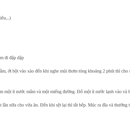
êu,..)
em đi đập dập
bằm, ớt bột vào xào đến khi nghe mùi thơm tỏng khoảng 2 phút thì cho 
hêm một ít nước mắm và một miếng đường. Đổ một ít nước lạnh vào và
lần nữa cho vừa ăn. Đến khi sệt lại thì tắt bếp. Múc ra đĩa và thưởng 