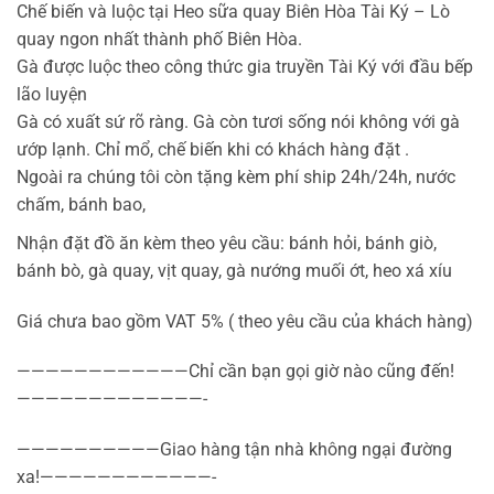
Chế biến và luộc tại Heo sữa quay Biên Hòa Tài Ký – Lò
quay ngon nhất thành phố Biên Hòa.
Gà được luộc theo công thức gia truyền Tài Ký với đầu bếp
lão luyện
Gà có xuất sứ rõ ràng. Gà còn tươi sống nói không với gà
ướp lạnh. Chỉ mổ, chế biến khi có khách hàng đặt .
Ngoài ra chúng tôi còn tặng kèm phí ship 24h/24h, nước
chấm, bánh bao,
Nhận đặt đồ ăn kèm theo yêu cầu: bánh hỏi, bánh giò,
bánh bò, gà quay, vịt quay, gà nướng muối ớt, heo xá xíu
Giá chưa bao gồm VAT 5% ( theo yêu cầu của khách hàng)
————————————Chỉ cần bạn gọi giờ nào cũng đến!
—————————————-
——————————Giao hàng tận nhà không ngại đường
xa!————————————-