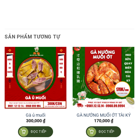
SẢN PHẨM TƯƠNG TỰ
Gà ủ muối
GÀ NƯỚNG MUỐI ỚT TÀI KÝ
300,000
₫
170,000
₫
ĐỌC TIẾP
ĐỌC TIẾP