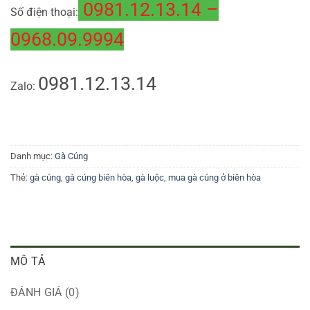
0981.12.13.14 –
Số điện thoại:
0968.09.9994
0981.12.13.14
Zalo:
Danh mục:
Gà Cúng
Thẻ:
gà cúng
,
gà cúng biên hòa
,
gà luộc
,
mua gà cúng ở biên hòa
MÔ TẢ
ĐÁNH GIÁ (0)