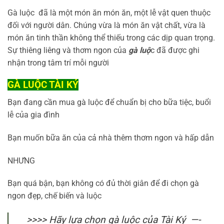
Gà luộc đã là một món ăn món ăn, một lễ vật quen thuộc
đối với người dân. Chúng vừa là món ăn vật chất, vừa là
món ăn tinh thần không thể thiếu trong các dịp quan trọng.
Sự thiêng liêng và thơm ngon của
gà luộ
c đã được ghi
nhận trong tâm trí mỗi người
GÀ LUỘC TÀI KÝ
Bạn đang cần mua gà luộc để chuẩn bị cho bữa tiệc, buổi
lễ của gia đình
Bạn muốn bữa ăn của cả nhà thêm thơm ngon và hấp dẫn
NHƯNG
Bạn quá bận, bạn không có đủ thời giân để đi chọn gà
ngon đẹp, chế biến và luộc
>>>> Hãy lựa chọn gà luộc của Tài Ký —-