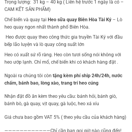
Trọng lượng: 31 kg – 40 kg ( Liên hệ trước 1 ngày là có –
CAM KẾT SẢN PHẨM)
Chế biến và quay tại
Heo sữa quay Biên Hòa Tài Ký
– Lò
heo quay ngon nhất thành phố Biên Hòa.
Heo được quay theo công thức gia truyền Tài Ký với đầu
bếp lão luyện và lò quay công suất lớn
Heo có xuất sứ rõ ràng. Heo còn tươi sống nói không với
heo ướp lạnh. Chỉ mổ, chế biến khi có khách hàng đặt .
Ngoài ra chúng tôi còn
tặng kèm phí ship 24h/24h
,
nước
chấm, bánh bao, lòng xào, trang trí heo cúng
Nhận đặt đồ ăn kèm theo yêu cầu: bánh hỏi, bánh giò,
bánh bò, gà quay, vịt quay, gà luộc, heo xá xíu
Giá chưa bao gồm VAT 5% ( theo yêu cầu của khách hàng)
————————————Chỉ cần bạn gọi giờ nào cũng đến!