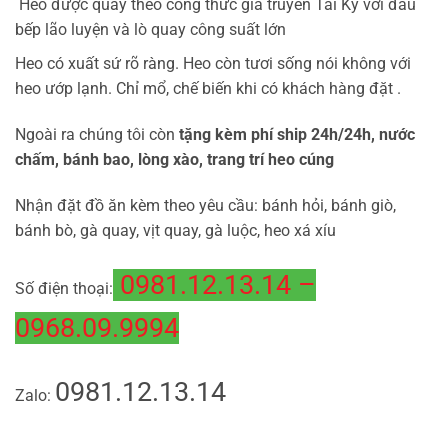
Heo được quay theo công thức gia truyền Tài Ký với đầu
bếp lão luyện và lò quay công suất lớn
Heo có xuất sứ rõ ràng. Heo còn tươi sống nói không với
heo ướp lạnh. Chỉ mổ, chế biến khi có khách hàng đặt .
Ngoài ra chúng tôi còn
tặng kèm phí ship 24h/24h
,
nước
chấm, bánh bao, lòng xào, trang trí heo cúng
Nhận đặt đồ ăn kèm theo yêu cầu: bánh hỏi, bánh giò,
bánh bò, gà quay, vịt quay, gà luộc, heo xá xíu
0981.12.13.14 –
Số điện thoại:
0968.09.9994
0981.12.13.14
Zalo: