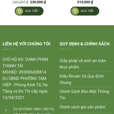
Giá
Giá
240,000
₫
230,000
₫
310,000
₫
gốc
hiện
là:
tại
ĐỌC TIẾP
ĐỌC TIẾP
240,000 ₫.
là:
230,000 ₫.
LIÊN HỆ VỚI CHÚNG TÔI
QUY ĐỊNH & CHÍNH SÁCH
CHỦ HỘ KD: DANH PHAN
Giấy phép vệ sinh an toàn
THANH TÀI
thực phẩm
MSHKD: 093086008814
Điều Khoản Và Quy Định
Do UBND PHƯỜNG TAM
Chung
HIỆP - Phòng Kinh Tế, Hạ
Tầng và Đô Thị cấp ngày
Chính Sách Bảo Mật Thông
12/04/2021
Tin
Chính sách giá sản phẩm
Cơ sở Chính: Hẻm 136/16,